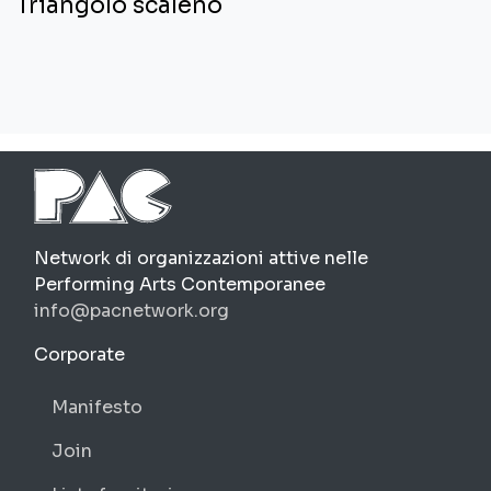
Triangolo scaleno
PAC
Network di organizzazioni attive nelle
Performing Arts Contemporanee
info@pacnetwork.org
https://pacnetwork.org
Corporate
Manifesto
Join