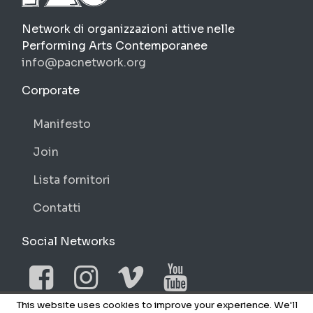
PAC
Network di organizzazioni attive nelle
Performing Arts Contemporanee
info@pacnetwork.org
https://pacnetwork.org
Corporate
Manifesto
Join
Lista fornitori
Contatti
Social Networks
Facebook
Instagram
Vimeo
YouTube
This website uses cookies to improve your experience. We'll