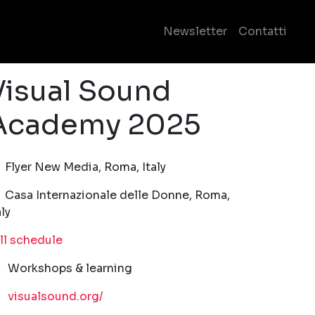
Se
Newsletter
Contatti
Visual Sound
Academy 2025
25-10-04T11:00:00.000Z
|
2025-10-19T11:00:00.000Z
Flyer New Media
,
Roma,
Italy
Casa Internazionale delle Donne
,
Roma,
aly
ll schedule
Workshops & learning
visualsound.org/