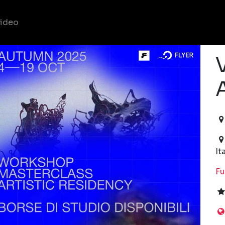
ideo
20
It
Fu