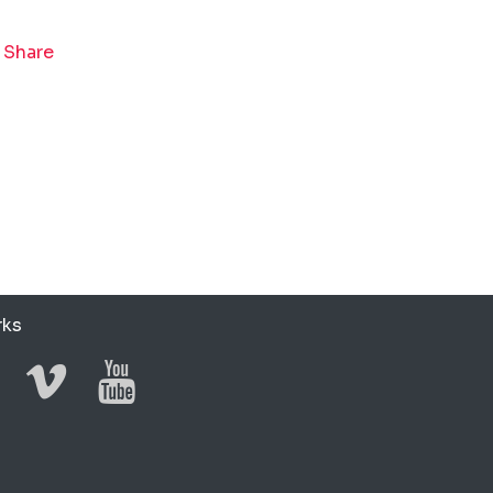
Share
rks
book
stagram
Vimeo
YouTube