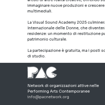
immaginare nuove produzioni e crescere 
multimediali.
La Visual Sound Academy 2025 culminerà 
Internazionale delle Donne, che diventerà
residenze: un momento di restituzione pu
patrimonio culturale.
La partecipazione è gratuita, ma i posti so
di studio.
PAC
Network di organizzazioni attive nelle
Performing Arts Contemporanee
info@pacnetwork.org
https://pacnetwork.org