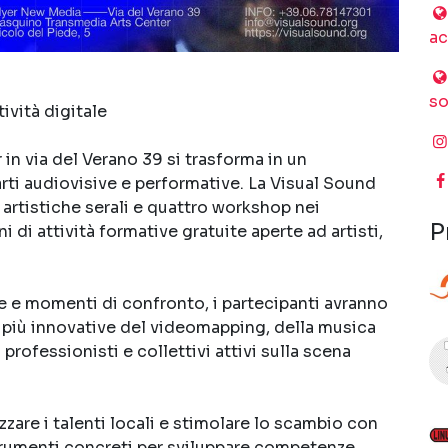
a
s
ività digitale
r in via del Verano 39 si trasforma in un
arti audiovisive e performative. La Visual Sound
rtistiche serali e quattro workshop nei
P
i di attività formative gratuite aperte ad artisti,
he e momenti di confronto, i partecipanti avranno
e più innovative del videomapping, della musica
a professionisti e collettivi attivi sulla scena
izzare i talenti locali e stimolare lo scambio con
 strumenti concreti per sviluppare competenze,