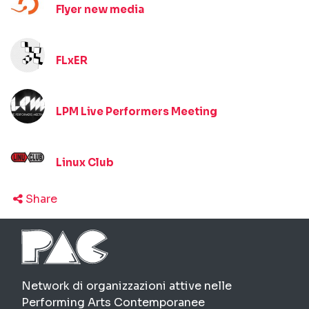
Flyer new media
FLxER
LPM Live Performers Meeting
Linux Club
Share
PAC
Network di organizzazioni attive nelle
Performing Arts Contemporanee