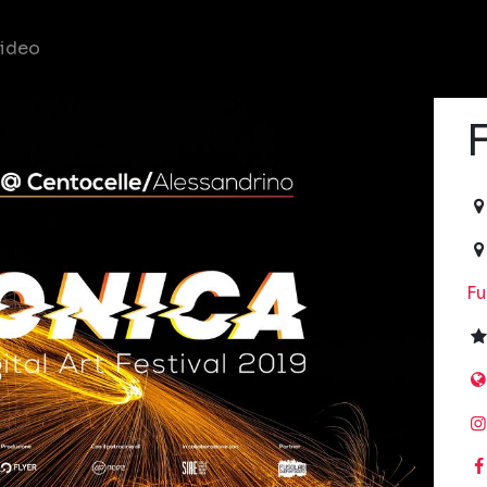
ideo
20
Fu