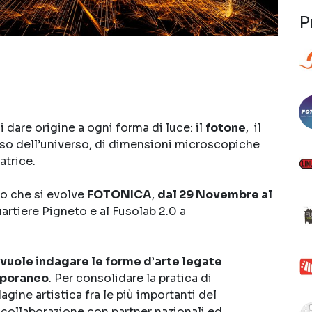
P
 dare origine a ogni forma di luce: il
fotone
, il
oso dell’universo, di dimensioni microscopiche
atrice.
o che si evolve
FOTONICA
,
dal 29 Novembre al
artiere Pigneto e al Fusolab 2.0 a
uole indagare le forme d’arte legate
mporaneo
. Per consolidare la pratica di
agine artistica fra le più importanti del
n collaborazione con partner nazionali ed