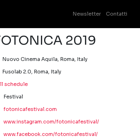
Se
Newsletter
Contatti
FOTONICA 2019
19-11-29T22:30:00.000Z
|
2019-12-07T23:30:00.000Z
Nuovo Cinema Aquila
,
Roma,
Italy
Fusolab 2.0
,
Roma,
Italy
ll schedule
Festival
fotonicafestival.com
www.instagram.com/fotonicafestival/
www.facebook.com/fotonicafestival/