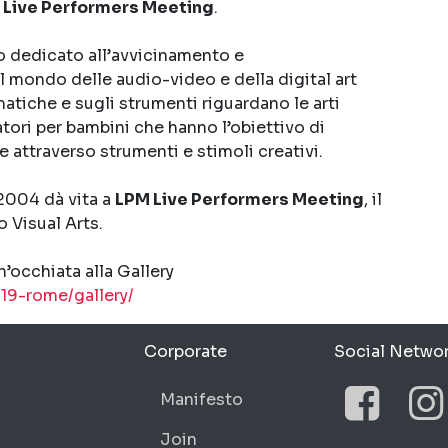
 Live Performers Meeting
.
o dedicato all’avvicinamento e
l mondo delle audio-video e della digital art
matiche e sugli strumenti riguardano le arti
atori per bambini che hanno l’obiettivo di
le attraverso strumenti e stimoli creativi.
 2004 dà vita a
LPM Live Performers Meeting
, il
 Visual Arts.
n’occhiata alla Gallery
019-rome/gallery/
Corporate
Social Netwo
Manifesto
Join