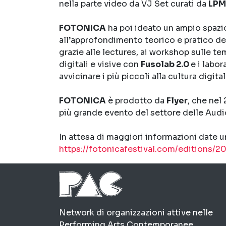
nella parte video da VJ Set curati da
LPM
FOTONICA
ha poi ideato un ampio spazi
all’approfondimento teorico e pratico de
grazie alle lectures, ai workshop sulle te
digitali e visive con
Fusolab 2.0
e i labor
avvicinare i più piccoli alla cultura digita
FOTONICA
è prodotto da
Flyer
, che nel
più grande evento del settore delle Audio
In attesa di maggiori informazioni date u
https://fotonicafestival.com/editions/2
PAC
Network di organizzazioni attive nelle
Performing Arts Contemporanee