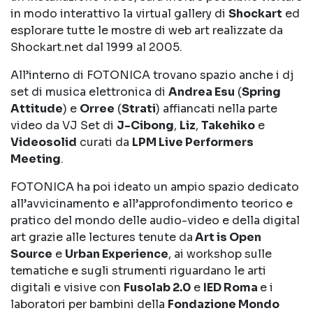
in modo interattivo la virtual gallery di
Shockart
ed
esplorare tutte le mostre di web art realizzate da
Shockart.net dal 1999 al 2005.
All’interno di FOTONICA trovano spazio anche i dj
set di musica elettronica di
Andrea Esu
(
Spring
Attitude
) e
Orree
(
Strati
) affiancati nella parte
video da VJ Set di
J-Cibong
,
Liz
,
Takehiko
e
Videosolid
curati da
LPM Live Performers
Meeting
.
FOTONICA ha poi ideato un ampio spazio dedicato
all’avvicinamento e all’approfondimento teorico e
pratico del mondo delle audio-video e della digital
art grazie alle lectures tenute da
Art is Open
Source
e
Urban Experience
, ai workshop sulle
tematiche e sugli strumenti riguardano le arti
digitali e visive con
Fusolab 2.0
e
IED Roma
e i
laboratori per bambini della
Fondazione Mondo