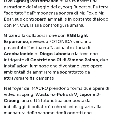
Live Cyborg Performance
di
Mr. Everett
: una
narrazione del viaggio del cyborg Rupert sulla terra,
“scortato” dall’imponenza sonora di Mr. Fox e Mr.
Bear, sue controparti animali, e in costante dialogo
con Mr. Owl, la sua controfigura umana.
Grazie alla collaborazione con
RGB Light
Experience
, invece, a FOTONICA verranno
presentate l’antica e affascinante storia di
Arcobalenide
di
Diego Labonia
e la tensione
intrigante di
Costrizione 01
di
Simone Palma
, due
installazioni luminose che diventano vere opere
ambientali da ammirare ma soprattutto da
attraversare fisicamente
Nel foyer del MACRO prendono forma due opere di
videomapping:
Waste-o-Polis
di
Vj Luper
e
J-
Cibong
, una città futuristica composta da
imballaggi di polistirolo che si anima grazie alla
mappatura delle sagome degli oggetti che