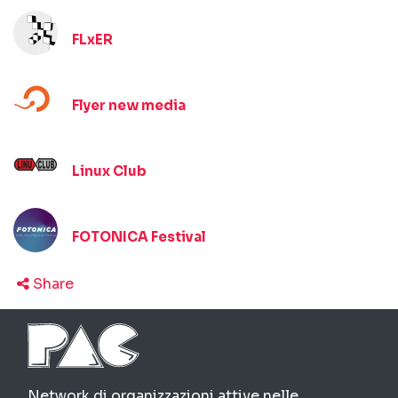
FLxER
Flyer new media
Linux Club
FOTONICA Festival
Share
PAC
Network di organizzazioni attive nelle