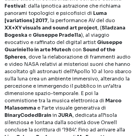
Festival
: dalla ipnotica astrazione che richiama
panorami topologici e psicofisici di
Luma
[variations] 2017
, la performance AV del duo
XX+XY visuals and sound art project
, (
Sladzana
Bogeska
e
Giuseppe Pradella
), al viaggio
evocativo e raffinato del digital artist
Giuseppe
Guariniello in arte Mutech
con
Sound of the
Spheres
, dove la rielaborazione di frammenti audio
e video NASA relativi ai misteriosi suoni che hanno
ascoltato gli astronauti dell’Apollo 10 al loro sbarco
sulla luna crea un ambiente immersivo, alterando la
percezione e immergendo il pubblico in un’altra
dimensione spazio-temporale. E poi la
commistione tra la musica elettronica di
Marco
Malasomma
e l’arte visuale generativa di
BinaryCodedBrain
in
JURA
, dedicata all’isola
silenziosa e lontana dalla società dove Orwell
concluse la scrittura di ‘1984’. Fino ad arrivare alla