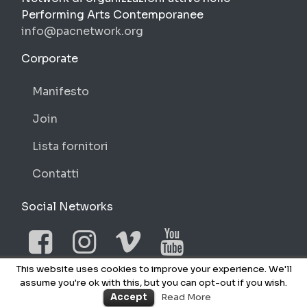
Performing Arts Contemporanee
info@pacnetwork.org
https://pacnetwork.org
Corporate
Manifesto
Join
Lista fornitori
Contatti
Social Networks
Facebook
Instagram
Vimeo
YouTube
This website uses cookies to improve your experience. We'll
assume you're ok with this, but you can opt-out if you wish.
NO © 2026 PAC
Accept
Read More