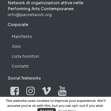
PAC
Network di organizzazioni attive nelle
Performing Arts Contemporanee
info@pacnetwork.org
https://pacnetwork.org
Corporate
Manifesto
Join
Lista fornitori
Contatti
Social Networks
Facebook
Instagram
Vimeo
YouTube
This website uses cookies to improve your experience. We'll
assume you're ok with this, but you can opt-out if you wish.
NO © 2026 PAC
Accept
Read More