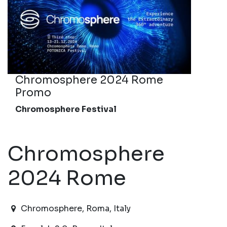
Chromosphere 2024 Rome
Promo
Chromosphere Festival
Chromosphere
2024 Rome
2024-12-13T11:00:00.000Z
|
2024-12-21T19:30:00.0
Chromosphere
,
Roma,
Italy