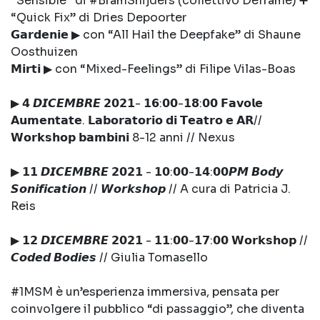
“Sensible” di #BramSnijders (collettivo Deframe) ➕
“Quick Fix” di Dries Depoorter
𝗚𝗮𝗿𝗱𝗲𝗻𝗶𝗲 ▶ con “All Hail the Deepfake” di Shaune
Oosthuizen
𝗠𝗶𝗿𝘁𝗶 ▶ con “Mixed-Feelings” di Filipe Vilas-Boas
▶ 𝟰 𝘿𝙄𝘾𝙀𝙈𝘽𝙍𝙀 𝟮𝟬𝟮𝟭- 𝟭𝟲:𝟬𝟬-𝟭𝟴:𝟬𝟬 𝗙𝗮𝘃𝗼𝗹𝗲
𝗔𝘂𝗺𝗲𝗻𝘁𝗮𝘁𝗲. 𝗟𝗮𝗯𝗼𝗿𝗮𝘁𝗼𝗿𝗶𝗼 𝗱𝗶 𝗧𝗲𝗮𝘁𝗿𝗼 𝗲 𝗔𝗥//
𝗪𝗼𝗿𝗸𝘀𝗵𝗼𝗽 𝗯𝗮𝗺𝗯𝗶𝗻𝗶 8-12 anni // Nexus
▶ 𝟭𝟭 𝘿𝙄𝘾𝙀𝙈𝘽𝙍𝙀 𝟮𝟬𝟮𝟭 - 𝟭𝟬:𝟬𝟬-𝟭𝟰:𝟬𝟬𝙋𝙈 𝘽𝙤𝙙𝙮
𝙎𝙤𝙣𝙞𝙛𝙞𝙘𝙖𝙩𝙞𝙤𝙣 // 𝙒𝙤𝙧𝙠𝙨𝙝𝙤𝙥 // A cura di Patricia J.
Reis
▶ 𝟭𝟮 𝘿𝙄𝘾𝙀𝙈𝘽𝙍𝙀 𝟮𝟬𝟮𝟭 - 𝟭𝟭:𝟬𝟬-𝟭𝟳:𝟬𝟬 𝗪𝗼𝗿𝗸𝘀𝗵𝗼𝗽 //
𝘾𝙤𝙙𝙚𝙙 𝘽𝙤𝙙𝙞𝙚𝙨 // Giulia Tomasello
#1MSM è un’esperienza immersiva, pensata per
coinvolgere il pubblico “di passaggio”, che diventa