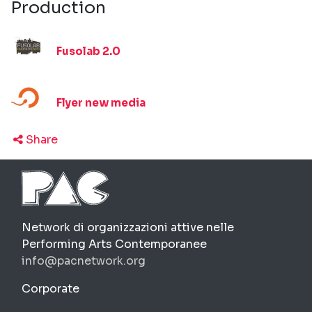
Production
Fusolab 2.0
Flyer new media
Share
PAC
Network di organizzazioni attive nelle
Performing Arts Contemporanee
info@pacnetwork.org
https://pacnetwork.org
Corporate